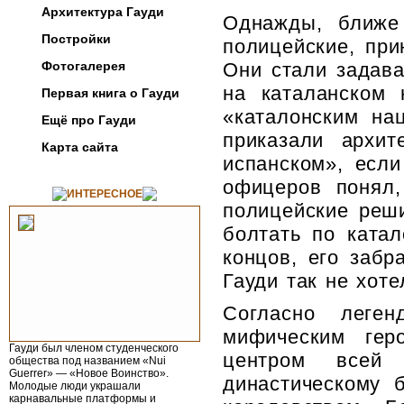
Архитектура Гауди
Однажды, ближе 
Постройки
полицейские, при
Фотогалерея
Они стали задава
на каталанском 
Первая книга о Гауди
«каталонским на
Ещё про Гауди
приказали архит
Карта сайта
испанском», если
офицеров понял,
ИНТЕРЕСНОЕ
полицейские реш
болтать по катал
концов, его забр
Гауди так не хот
Согласно леген
мифическим гер
Гауди был членом студенческого
центром всей
общества под названием «Nui
Guerrer» — «Новое Воин­ство».
династическому 
Молодые люди украшали
карнавальные платформы и