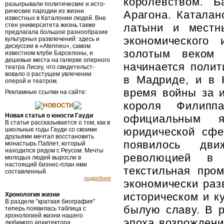
королевством. Б
разыгрывали политические и исто­
рические пародии из жизни
Арагона. Каталан
известных в Катало­нии людей. Вне
стен университета жизнь также
латыни и местн
предлагала большое разнообразие
экономического 
культурных развлечений: здесь и
дискуссии в «Atenneu», самом
золотым веком 
известном клубе Барселоны, и
дешевые места на галерке оперного
начинается полит
театра Лисеу, что свидетельст­
вовало о растущем увлечении
в Мадриде, и в 
оперой и театром.
время войны за и
Рекламные ссылки на сайте:
короля Филипп
НОВОСТИ
Новая статья о юности Гауди
официальным я
В статье рассказывается о том, как в
юридической сфе
школьные годы Гауди со своими
друзьями мечтал восстановить
появилось дви
монастырь Паблет, который
находился рядом с Реусом. Мечты
революцией в 
молодых людей выросли в
настоящий бизнес-план ими
текстильная про
составленный.
подробнее
экономически раз
историческом и к
Хронология жизни
В разделе "краткая биография"
былую славу. В р
теперь появилась таблица с
хронологией жизни нашего
эпоха возрождени
любимого архитектора.