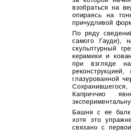
взобраться на в
опираясь на тон
причудливой фор
По ряду сведений
самого Гауди), 
скульптурный гр
керамики и кова
при взгляде н
реконструкцией,
глазурованной ч
Сохранившегося
Каприччио яв
экспериментальн
Башня с ее балк
хотя это упражн
связано с первои