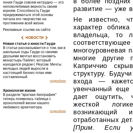
в более поздних
гения Гауди совсем не­трудно — это
непоколебимая верность своим
развитие — уже в
корням. Способность Гауди
придерживаться этой основы
Не известно, ч
питала его творчество на
протяжении всей жизни.
характер облика
Рекламные ссылки на сайте:
владельца, то 
НОВОСТИ
соответствующ
Новая статья о юности Гауди
В статье рассказывается о том, как в
многоуровневая п
школьные годы Гауди со своими
друзьями мечтал восстановить
многие другие 
монастырь Паблет, который
Каприччио скры
находился рядом с Реусом. Мечты
молодых людей выросли в
структуру. Будуч
настоящий бизнес-план ими
составленный.
входа — кажетс
подробнее
увенчанный еще 
Хронология жизни
В разделе "краткая биография"
дает ощутить, 
теперь появилась таблица с
жесткой логик
хронологией жизни нашего
любимого архитектора.
возникающий и
подробнее
отработанных дет
[Прим. Если у