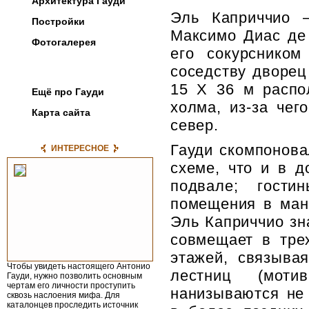
Архитектура Гауди
Эль Каприччио 
Постройки
Максимо Диас де
Фотогалерея
его сокурсником
соседству дворец
Первая книга о Гауди
15 X 36 м распо
Ещё про Гауди
холма, из-за че
Карта сайта
север.
Гауди скомпонова
ИНТЕРЕСНОЕ
схеме, что и в 
подвале; гост
помещения в ман
Эль Каприччио зн
совмещает в тре
этажей, связыва
Чтобы увидеть настоящего Антонио
лестниц (моти
Гауди, нужно позволить основным
чертам его личности проступить
нанизываются не
сквозь наслоения мифа. Для
каталон­цев проследить источник