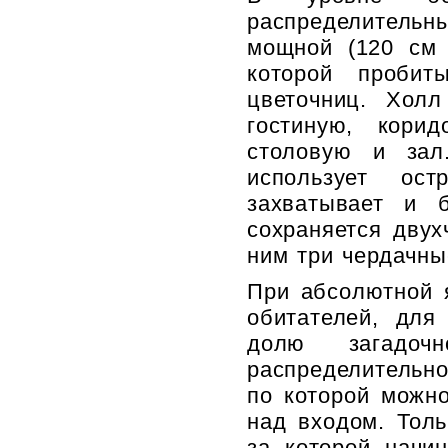
распределительн
мощной (120 см 
которой проби
цветочниц. Холл
гостиную, кори
столовую и зал
использует ос
захватывает и 
сохраняется двух
ним три чердачны
При абсолютной я
обитателей, для
долю загадо
распределительн
по которой можн
над входом. Толь
за которой начи