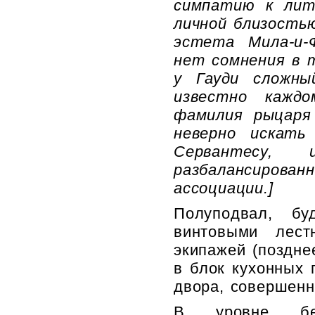
симпатию к лите
личной близость
эстета Мила-и-
нет сомнения в 
у Гауди сложны
известно кажд
фамилия рыцаря
неверно искать
Сервантесу,
разбалансирова
ассоциации.]
Полуподвал, б
винтовыми лес
экипажей (поздне
в блок кухонных 
двора, совершенн
В уровне бе