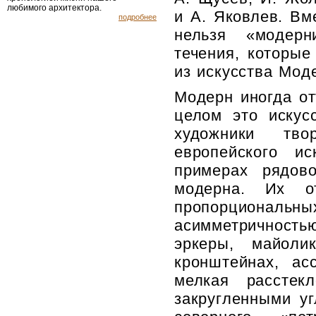
любимого архитектора.
и А. Яковлев. Вм
подробнее
нельзя «модерн
течения, которые
из искусства Мод
Модерн иногда от
целом это искусс
художники тво
европейского и
примерах рядово
модерна. Их от
пропорциональн
асимметричность
эркеры, майол
кронштейнах, ас
мелкая расстек
закругленными у