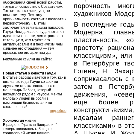
обоснования своей новой работы,
порочность мног
трудится совмест­но с Создателем.
Тот, кто только копирует, не
художников Моде
помогает ему. Поэтому
оригинальность состоит в возврате к
В последние годы
первоисточнику». В этом
заключается величайший парадокс
Модерна, глав
Гауди. Чем дальше он удаляется от
идеализма юности, чем строже его
пластичность, «
католицизм, чем глубже его
антилиберализм и пессимизм, чем
простоту, рацион
сильнее его страдания — тем
прекраснее его архитектура.
классицизм», или
Рекламные ссылки на сайте:
в Петербурге тв
НОВОСТИ
Гогена, Н. Заха
Новая статья о юности Гауди
соприкасалось с
В статье рассказывается о том, как в
школьные годы Гауди со своими
затем в Петербу
друзьями мечтал восстановить
монастырь Паблет, который
движения, «сев
находился рядом с Реусом. Мечты
молодых людей выросли в
еще более ра
настоящий бизнес-план ими
составленный.
конструкти¬визм
подробнее
идеалам ранне
Хронология жизни
классиками» в эт
В разделе "краткая биография"
теперь появилась таблица с
А. Щусев, И. Жо
хронологией жизни нашего