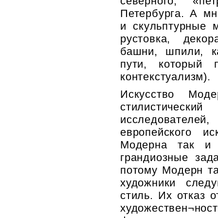
северного, «пе
Петербурга. А м
и скульптурные 
рустовка, декор
башни, шпили, к
пути, который 
контекстуализм).
Искусство Мод
стилистически
исследователей,
европейского ис
Модерна так и
грандиозные зад
потому Модерн та
художники след
стиль. Их отказ 
художествен¬ност