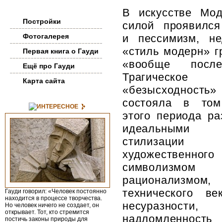
Архитектура Гауди
В искусстве Мо
Постройки
силой проявился
Фотогалерея
и пессимизм, н
«стиль модерн» г
Первая книга о Гауди
«вообще после
Ещё про Гауди
Трагическое 
Карта сайта
«безысходно
состояла в том
ИНТЕРЕСНОЕ
этого периода р
идеальными у
стилизац
художественн
символизм
рационализмом
технического в
Гауди говорил: «Человек постоянно
находится в процессе творчества.
несуразности,
Но человек ничего не создает, он
открывает. Тот, кто стремится
надломленн
постичь законы природы для