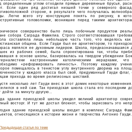
д определенным углом отходили прямые деревянные брусья, расхо
рт. Если один ряд до­стигал низшей точки у северного фасад
отивоположной сто­роне, в результате чего получалась волнообр
ды. Легче всего эту конструкцию понять по рисунку, в кото
нструктив­ные головоломки, возникшие перед такими архи­тектор
.
хническое совершенство было лишь побоч­ным продуктом реаль
ане собора Саграда Фамилиа. Стро­го соответствовавшая требов
ола составляла лишь не­большую часть того, что виделось как 
истианская община. Если Гауди был ее архитектором, то приходск
рраса яв­лялся ее духовным лидером. Школа, предназна­чавшаяся
ишек из рабочих семей, была спроектирована так, чтобы прибл
жавшая в основе школы, базировалась на твердом убеждении Бока
терналистеки настроенными ка­толическими иерархами, чт
обходимо «реформировать лич­ность». Поэтому каждому учени
торое помещалось в те­нистом углу внутреннего дворика на площ
лоченности у каждого класса был свой, придуманный Гауди флаг,
и­цам прихода во время религиозных шествий.
устя несколько лет Гауди внес в этот домик некоторые изменени
селился в ней сам. Так приходская школа стала его последним 
г дойти за минуту-другую...
гда здание приходской школы увидел великий архитектор совр
лный восторг. И тут же достал блокнот, чтобы зарисовать это неп
годня здание приходской школы входит в комплекс Саграда Фа
ъектов, относящихся к истории жизни и творчества Антонио Гауди.
 Предыдущая статья по теме