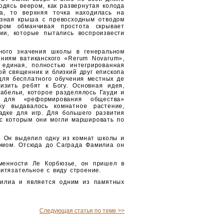
дясь веером, как развернутая колода
а, то верх­няя точка находилась на
аз­ная крыша с превосходным отводом
­ром обманчивая простота скрывает
ами, которые пытались воспроизвести
ного значения школы в генеральном
аниям ватиканского «Rerum Novarum»,
единая, пол­ностью интегрированная
ой священник и близкий друг епископа
 для бесплатного обучения местных де
изить ребят к Богу. Основная идея,
бельи, которое разделя­лось Гауди и
о для «реформирова­ния общества»
ку выдавалось комнатное растение,
адке для игр. Для большего развития
 с которым они могли маршировать по
я. Он выделил одну из комнат школы и
домом. Отсюда до Саграда Фамилиа он
еменности Ле Корбюзье, он пришел в
ритязательное с виду строение.
милиа и является одним из памятных
Следующая статья по теме >>