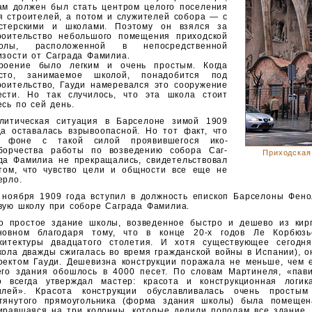
ам должен был стать центром целого поселения
я строителей, а потом и служителей собора — с
стерскими и школами. Поэтому он взялся за
роительство небольшого помещения приходской
олы, расположенной в непосредственной
изости от Саграда Фамилиа.
роение было легким и очень простым. Когда
сто, занимаемое школой, понадобится под
роительство, Гауди намеревался это сооружение
ести. Но так случилось, что эта школа стоит
есь по сей день.
литическая ситуация в Барселоне зимой 1909
да оставалась взрывоопасной. Но тот факт, что
 фоне с такой силой проявившегося ико­
борчества работы по возведению собора Саг-
Приходская
да Фамилиа не прекращались, свидетельство­вал
том, что чувство цели и общности все еще не
ерло.
 ноября 1909 года вступил в должность епи­скоп Барселоны Фено
вую школу при соборе Саграда Фамилиа.
о простое здание школы, возведенное бы­стро и дешево из кирп
новном благодаря тому, что в конце 20-х годов Ле Корбюзь
хитектуры двадцатого столетия. И хотя существующее сегодня
кола дважды сжигалась во время гражданской войны в Испании), о
оектом Гауди. Деше­визна конструкции поражала не меньше, чем 
его здания обошлось в 4000 песет. По словам Мартинеля, «пави
о всегда утверждал мастер: красота и конструкци­онная логи
илей». Красота конструкции обуславливалась очень просты
тянутого прямоугольника (форма здания шко­лы) была помещен
иравшаяся на три колонны, которые де­лили пополам все здание.