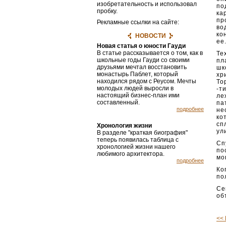
изобретательность и использовал
по
пробку.
ка
пр
Рекламные ссылки на сайте:
во
ко
НОВОСТИ
ее
Новая статья о юности Гауди
В статье рассказывается о том, как в
Те
школьные годы Гауди со своими
пл
друзьями мечтал восстановить
шк
монастырь Паблет, который
хр
находился рядом с Реусом. Мечты
То
молодых людей выросли в
-т
настоящий бизнес-план ими
ле
составленный.
па
подробнее
не
ко
сп
Хронология жизни
ул
В разделе "краткая биография"
теперь появилась таблица с
Сп
хронологией жизни нашего
по
любимого архитектора.
мо
подробнее
Ко
по
Се
об
<<