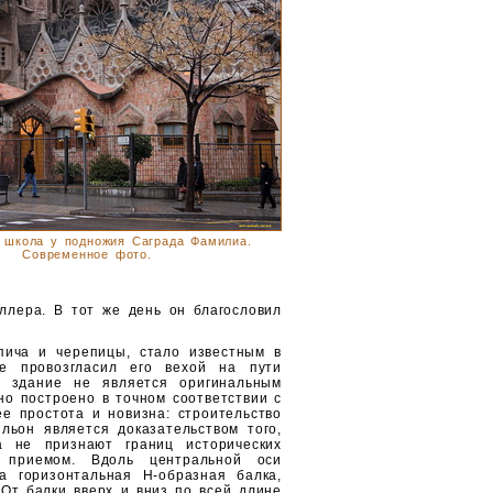
 школа у подножия Саграда Фамилиа.
Современное фото.
ллера. В тот же день он благо­словил
ича и черепицы, стало из­вестным в
е провозгласил его вехой на пути
 здание не является ориги­нальным
но построено в точном соответствии с
ее простота и новизна: строительство
льон является доказательством того,
ка не признают границ исторических
м приемом. Вдоль центральной оси
а горизонтальная Н-образная балка,
 От балки вверх и вниз по всей длине