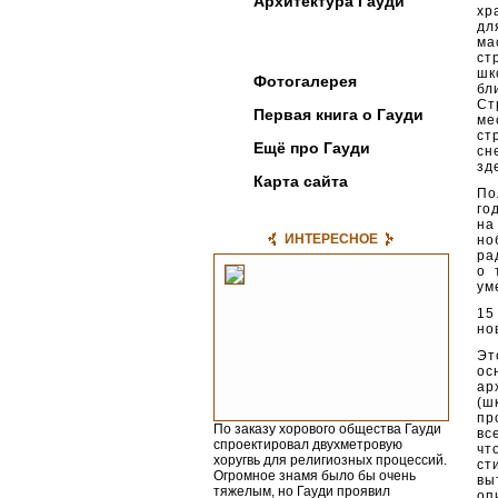
Архитектура Гауди
хр
дл
ма
Постройки
ст
шк
Фотогалерея
бл
Ст
Первая книга о Гауди
ме
ст
Ещё про Гауди
сн
зд
Карта сайта
По
го
на
ИНТЕРЕСНОЕ
но
ра
о 
ум
15
но
Эт
ос
ар
(ш
пр
По заказу хорового общества Гауди
вс
спроектировал двухметровую
чт
хоругвь для религиозных процес­сий.
ст
Огромное знамя было бы очень
вы
тяжелым, но Гауди проявил
оп