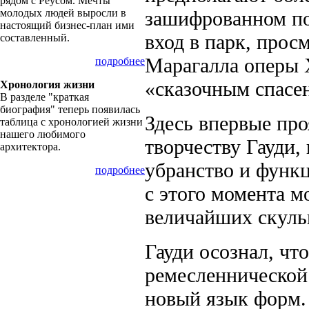
рядом с Реусом. Мечты
молодых людей выросли в
зашифрованном пов
настоящий бизнес-план ими
вход в парк, про­
составленный.
Марагалла оперы Х
подробнее
«сказочным спасе
Хронология жизни
В разделе "краткая
биография" теперь появилась
Здесь впервые про
таблица с хронологией жизни
нашего любимого
творчеству Гауди, 
архитектора.
убранство и функ
подробнее
с этого момента м
величайших скульп
Гауди осознал, чт
ремесленнической 
новый язык форм