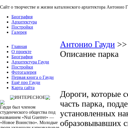
Сайт о творчестве и жизни каталонского архитектора Антонио 
Биография
Архитектура
Постройки
Галерея
Антонио Гауди
>
Главная
О проекте
Описание парка
Биография
Архитектура Гауди
Постройки
Фотогалерея
Первая книга о Гауди
Ещё про Гауди
Карта сайта
Дороги, которые 
ИНТЕРЕСНОЕ
часть парка, подд
Гауди был членом
установленных на
студенческого общества под
названием «Nui Guerrer» —
образовывавших си
«Новое Воин­ство». Молодые
люди украшали карнавальные