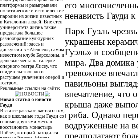
его многочисленн
платформы и разыгрывали
политические и исто­рические
ненависть Гауди к
пародии из жизни известных
в Катало­нии людей. Вне стен
университета жизнь также
Парк Гуэль чрезвы
предлагала большое
разнообразие культурных
украшены керамич
развлечений: здесь и
дискуссии в «Atenneu», самом
Гуэль» и сообщени
известном клубе Барселоны, и
мира. Два домика 
дешевые места на галерке
оперного театра Лисеу, что
тревожное впечатл
свидетельст­вовало о
растущем увлечении оперой и
па­вильоны выгляд
театром.
Рекламные ссылки на сайте:
впечатление, что 
НОВОСТИ
Новая статья о юности
крыша даже выпол
Гауди
В статье рассказывается о том,
гриба. Однако пер
как в школьные годы Гауди со
своими друзьями мечтал
водруженные на в
восстановить монастырь
Паблет, который находился
предполагают боле