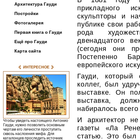
Архитектура Гауди
прикладного и
Постройки
скульпторы и на
Фотогалерея
публике свои раб
рода художес
Первая книга о Гауди
двенадцатого в
Ещё про Гауди
(сегодня они п
Карта сайта
Постепенно Ба
европейского иску
ИНТЕРЕСНОЕ
Гауди, который
коллег, был удру
выставке. Он по
выставка, дол
набиралось всего
И архитектор не
Чтобы увидеть настоящего Антонио
Гауди, нужно позволить основным
газеты «Ла Рен
чертам его личности проступить
сквозь наслоения мифа. Для
статью. Это был 
каталон­цев проследить источник