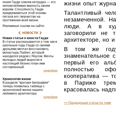
гения Гауди совсем не­трудно — это
жизни опыт журна
непоколебимая верность своим
корням. Способность Гауди
Талантливый чел
придерживаться этой основы
питала его творчество на
незамеченной. На
протяжении всей жизни.
люди. А в худ
Рекламные ссылки на сайте:
заговорили не 
НОВОСТИ
Новая статья о юности Гауди
архитекторе, но и
В статье рассказывается о том, как в
школьные годы Гауди со своими
В том же год
друзьями мечтал восстановить
монастырь Паблет, который
знаменательное 
находился рядом с Реусом. Мечты
молодых людей выросли в
первый его аль
настоящий бизнес-план ими
составленный.
полностью офо
подробнее
кооператива — то
Хронология жизни
в Париже трем
В разделе "краткая биография"
теперь появилась таблица с
красовалась надп
хронологией жизни нашего
любимого архитектора.
подробнее
<< Предыдущая статья по теме