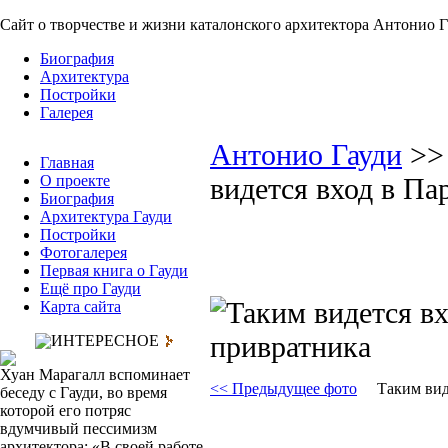
Сайт о творчестве и жизни каталонского архитектора Антонио 
Биография
Архитектура
Постройки
Галерея
Антонио Гауди
>
Главная
О проекте
видется вход в Па
Биография
Архитектура Гауди
Постройки
Фотогалерея
Первая книга о Гауди
Ещё про Гауди
Карта сайта
ИНТЕРЕСНОЕ
Хуан Марагалл вспоминает
<< Предыдущее фото
Таким вид
беседу с Гауди, во время
которой его потряс
вдумчивый пессимизм
архитектора: «В своей работе,