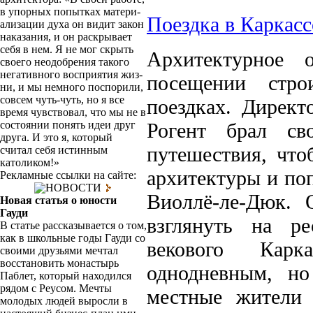
в упорных попытках матери­
Поездка в Каркас
ализации духа он видит закон
наказания, и он раскрывает
себя в нем. Я не мог скрыть
Архитектурное о
своего неодобрения такого
негативного восприятия жиз­
посещении стр
ни, и мы немного поспорили,
совсем чуть-чуть, но я все
поездках. Дирек
время чувствовал, что мы не в
состоянии понять идеи друг
Рогент брал св
друга. И это я, который
путешествия, что
считал себя истинным
католиком!»
архитектуры и поп
Рекламные ссылки на сайте:
НОВОСТИ
Виоллё-ле-Дюк. 
Новая статья о юности
Гауди
взгля­нуть на р
В статье рассказывается о том,
как в школьные годы Гауди со
векового Карк
своими друзьями мечтал
восстановить монастырь
однодневным, но
Паблет, который находился
рядом с Реусом. Мечты
местные жители
молодых людей выросли в