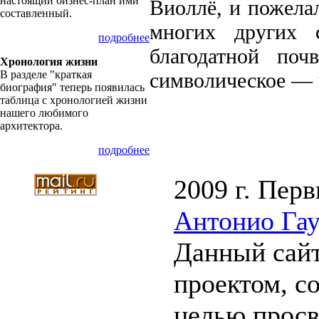
настоящий бизнес-план ими
Виоллё, и пожелал
составленный.
многих других 
подробнее
благодатной по
Хронология жизни
В разделе "краткая
символическое — 
биография" теперь появилась
таблица с хронологией жизни
нашего любимого
архитектора.
подробнее
2009 г. Перв
Антонио Га
Данный сайт
проектом, с
целью прос