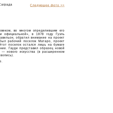
Саграда
Следующее фото >>
овеком, во многом определившим его
ти официальной», в 1878 году Гуэль
павильон, обратил внимание на проект
был рабочий поселок Матаро, проект
Этот поселок остался лишь на бумаге
ение. Гауди представил образец новой
 — нового искусства (в расширенном
вопись).
е.