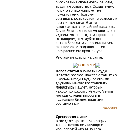
обоснования своей новой работы,
трудится совмест­но с Создателем.
Тот, кто только копирует, не
помогает ему. Поэтому
оригинальность состоит в возврате к
первоисточнику». В этом
заключается величайший парадокс
Гауди. Чем дальше он удаляется от
идеализма юности, чем строже его
католицизм, чем глубже его
антилиберализм и пессимизм, чем
сильнее его страдания — тем
прекраснее его архитектура.
Рекламные ссылки на сайте:
НОВОСТИ
Новая статья о юности Гауди
В статье рассказывается о том, как в
школьные годы Гауди со своими
друзьями мечтал восстановить
монастырь Паблет, который
находился рядом с Реусом. Мечты
молодых людей выросли в
настоящий бизнес-план ими
составленный.
подробнее
Хронология жизни
В разделе "краткая биография"
теперь появилась таблица с
хронологией жизни нашего