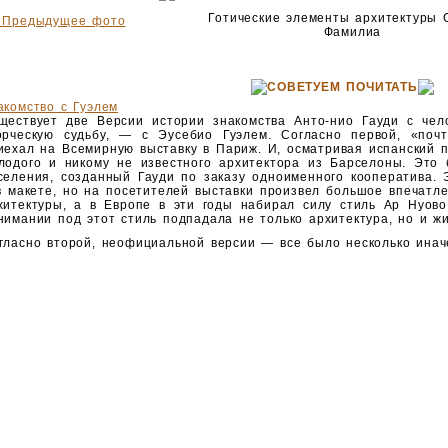
Готические элементы архитектуры 
 Предыдущее фото
Фамилиа
СОВЕТУЕМ ПОЧИТАТЬ
акомство с Гуэлем
ществует две Версии истории знакомства Анто-нио Гауди с чел
орческую судьбу, — с Эусебио Гуэлем. Согласно первой, «поч
иехал на Всемирную выставку в Париж. И, осматривая испанский 
лодого и никому не известного архитектора из Барселоны. Это 
селения, созданный Гауди по заказу одноименного кооператива. 
в макете, но на посетителей выставки произвел большое впечатл
хитектуры, а в Европе в эти годы набирал силу стиль Ар Нуово
нимании под этот стиль подпадала не только архитектура, но и жи
гласно второй, неофициальной версии — все было несколько инач