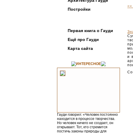
Архитектура Гауди
<<
Постройки
Фотогалерея
Первая книга о Гауди
Зн
Су
Ещё про Гауди
тв
пр
Карта сайта
мо
по
и 
ар
ИНТЕРЕСНОЕ
по
Со
Гауди говорил: «Человек постоянно
находится в процессе творчества.
Но человек ничего не создает, он
открывает. Тот, кто стремится
постичь законы природы для