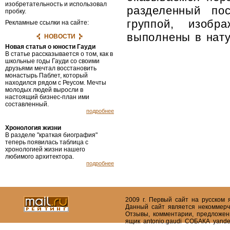
изобретательность и использовал
разделенный пос
пробку.
группой, изоб
Рекламные ссылки на сайте:
выполнены в нату
НОВОСТИ
Новая статья о юности Гауди
В статье рассказывается о том, как в
школьные годы Гауди со своими
друзьями мечтал восстановить
монастырь Паблет, который
находился рядом с Реусом. Мечты
молодых людей выросли в
настоящий бизнес-план ими
составленный.
подробнее
Хронология жизни
В разделе "краткая биография"
теперь появилась таблица с
хронологией жизни нашего
любимого архитектора.
подробнее
2009 г. Первый сайт на русском
Данный сайт является некоммерч
Отзывы, комментарии, предложен
ящик antonio.gaudi СОБАКА yande