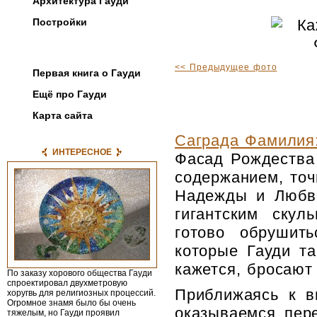
Архитектура Гауди
Постройки
Фотогалерея
<< Предыдущее фото
Первая книга о Гауди
Ещё про Гауди
Карта сайта
Саграда Фамилия
ИНТЕРЕСНОЕ
Фасад Рождества
содержанием, то
Надежды и Любви
гигантским скул
готово обрушит
которые Гауди та
кажется, бросают
По заказу хорового общества Гауди
спроектировал двухметровую
Приближаясь к в
хоругвь для религиозных процес­сий.
Огромное знамя было бы очень
оказываемся пер
тяжелым, но Гауди проявил