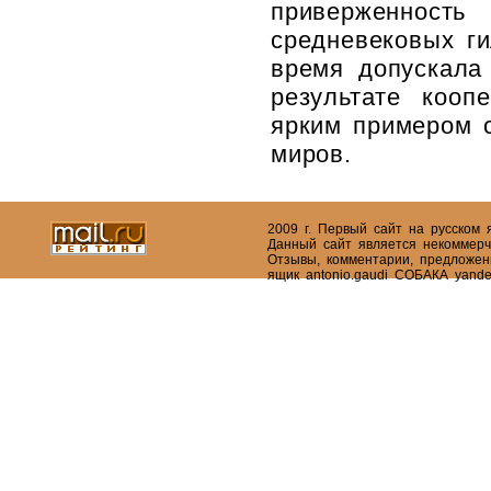
приверженность
средневековых ги
время до­пускала
результате кооп
ярким примером с
миров.
2009 г. Первый сайт на русском
Данный сайт является некоммерч
Отзывы, комментарии, предложен
ящик antonio.gaudi СОБАКА yande