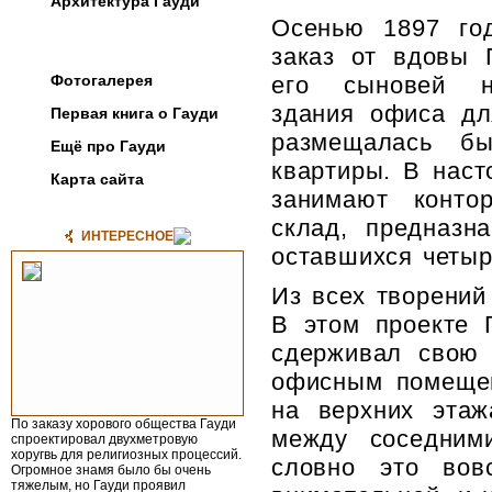
Архитектура Гауди
Осенью 1897 го
Постройки
заказ от вдо­вы
Фотогалерея
его сыновей на
здания офиса дл
Первая книга о Гауди
размещалась б
Ещё про Гауди
квартиры. В нас
Карта сайта
занимают конто
склад, предназн
ИНТЕРЕСНОЕ
оставшихся четыр
Из всех творений
В этом проекте 
сдерживал свою 
офисным помещен
на верхних этаж
По заказу хорового общества Гауди
между соседним
спроектировал двухметровую
хоругвь для религиозных процес­сий.
словно это вов
Огромное знамя было бы очень
тяжелым, но Гауди проявил