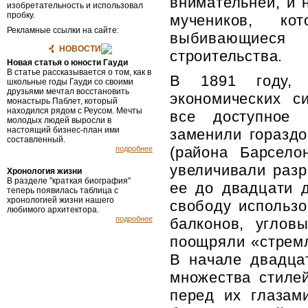
внимательней, и 
изобретательность и использовал
пробку.
мучеников, ко
Рекламные ссылки на сайте:
выбивающиеся 
НОВОСТИ
строительства.
Новая статья о юности Гауди
В статье рассказывается о том, как в
В 1891 году, 
школьные годы Гауди со своими
друзьями мечтал восстановить
экономических с
монастырь Паблет, который
находился рядом с Реусом. Мечты
все доступное 
молодых людей выросли в
настоящий бизнес-план ими
заменили горазд
составленный.
(района Барсело
подробнее
увеличи­вали раз
Хронология жизни
В разделе "краткая биография"
ее до двадцати д
теперь появилась таблица с
хронологией жизни нашего
свободу использо
любимого архитектора.
подробнее
балконов, уг­ло
поощряли «стремл
В начале двадцат
множества стиле
перед их глазам