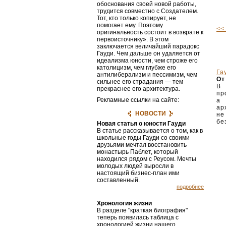
обоснования своей новой работы,
трудится совмест­но с Создателем.
Тот, кто только копирует, не
помогает ему. Поэтому
<<
оригинальность состоит в возврате к
первоисточнику». В этом
заключается величайший парадокс
Гауди. Чем дальше он удаляется от
идеализма юности, чем строже его
католицизм, чем глубже его
Га
антилиберализм и пессимизм, чем
От
сильнее его страдания — тем
В 
прекраснее его архитектура.
пр
Рекламные ссылки на сайте:
а 
ар
НОВОСТИ
не
бе
Новая статья о юности Гауди
В статье рассказывается о том, как в
школьные годы Гауди со своими
друзьями мечтал восстановить
монастырь Паблет, который
находился рядом с Реусом. Мечты
молодых людей выросли в
настоящий бизнес-план ими
составленный.
подробнее
Хронология жизни
В разделе "краткая биография"
теперь появилась таблица с
хронологией жизни нашего