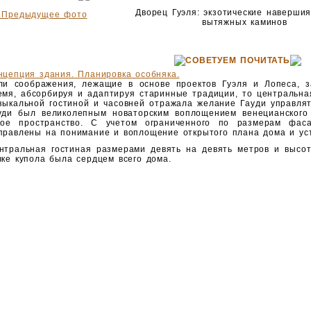
Дворец Гуэля: экзотические наверши
 Предыдущее фото
вытяжных каминов
СОВЕТУЕМ ПОЧИТАТЬ
нцепция здания. Планировка особняка.
ли соображения, лежащие в основе проек­тов Гуэля и Лопеса, з
емя, абсорбируя и адаптируя старин­ные традиции, то центральна
зыкальной гостиной и ча­совней отражала желание Гауди управлят
уди был великолеп­ным новаторским воплощением венецианского
кое про­странство. С учетом ограниченного по размерам фа
правле­ны на понимание и воплощение открытого плана дома и ус
нтральная гостиная размерами девять на девять метров и высот
чке купола была сердцем всего дома.