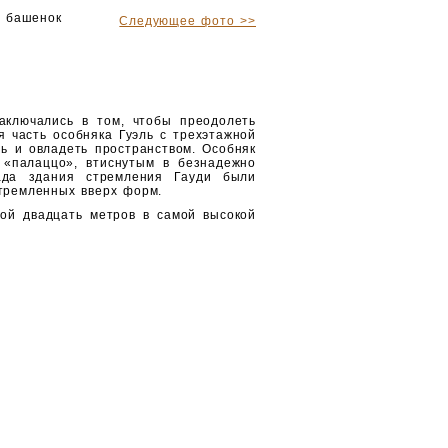
я башенок
Следующее фото >>
аключались в том, чтобы пре­одолеть
я часть особняка Гуэль с трехэтажной
ь и ов­ладеть пространством. Особняк
 «палаццо», втиснутым в безнадежно
сада здания стремления Гауди были
тремленных вверх форм.
ой двадцать метров в самой высокой