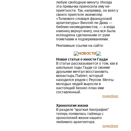
любую свободную ми­нуту. Иногда
эта привычка приносила ему не­
приятности. Так, например, он взял у
своего приятеля экземпляр
«Толкового словаря французской
архитектуры» Виоллё-ле-Дюка —
биб­лию неомедиевистов, — а когда
наконец вернул книгу, она вся была
испещрена сделанными от руки
пометками и подчеркиваниями.
Рекламные ссылки на сайте:
НОВОСТИ
Новая статья о юности Гауди
В статье рассказывается о том, как в
школьные годы Гауди со своими
друзьями мечтал восстановить
монастырь Паблет, который
находился рядом с Реусом. Мечты
молодых людей выросли в
настоящий бизнес-план ими
составленный.
подробнее
Хронология жизни
В разделе "краткая биография"
теперь появилась таблица с
хронологией жизни нашего
любимого архитектора.
подробнее