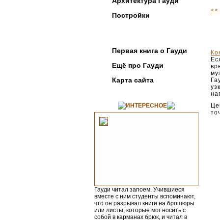
Архитектура Гауди
<<
Постройки
Фотогалерея
Первая книга о Гауди
Ко
Ес
Ещё про Гауди
вр
му
Карта сайта
Га
уз
на
ИНТЕРЕСНОЕ
Це
то
Гауди читал запоем. Учившиеся
вместе с ним студенты вспоминают,
что он разрывал книги на брошюры
или листы, которые мог носить с
собой в карманах брюк, и читал в