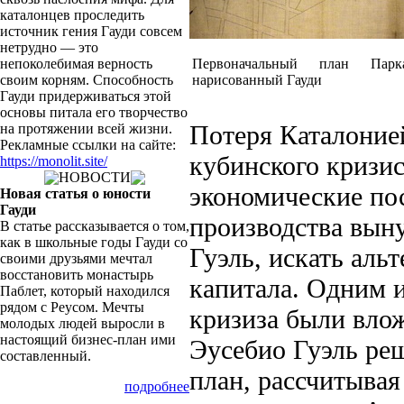
каталон­цев проследить
источник гения Гауди совсем
не­трудно — это
непоколебимая верность
Первоначальный план Парка
своим корням. Способность
нарисованный Гауди
Гауди придерживаться этой
основы питала его творчество
Потеря Каталоние
на протяжении всей жизни.
Рекламные ссылки на сайте:
кубинского кризис
https://monolit.site/
НОВОСТИ
экономические по
Новая статья о юности
Гауди
производства выну
В статье рассказывается о том,
как в школьные годы Гауди со
Гуэль, искать аль
своими друзьями мечтал
восстановить монастырь
капитала. Одним и
Паблет, который находился
рядом с Реусом. Мечты
кризиза были влож
молодых людей выросли в
настоящий бизнес-план ими
Эусебио Гуэль ре
составленный.
план, рассчитывая
подробнее