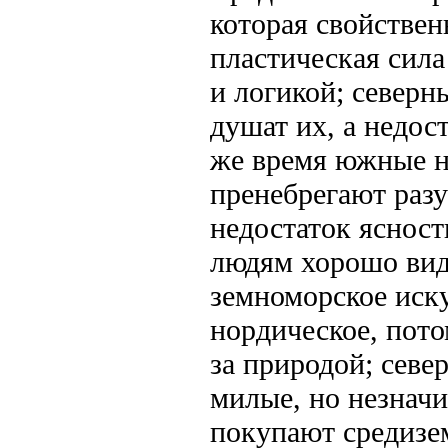
которая свойствен
пластическая сила
и логикой; северн
душат их, а недост
же время южные на
пренебрегают раз
недостаток ясност
лю­дям хорошо вид
земноморское иску
нордическое, пот
за природой; севе
милые, но незначи
покупают средизе