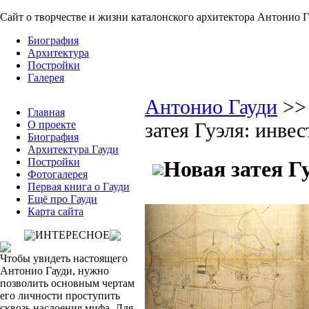
Сайт о творчестве и жизни каталонского архитектора Антонио 
Биография
Архитектура
Постройки
Галерея
Антонио Гауди
>
Главная
О проекте
затея Гуэля: инве
Биография
Архитектура Гауди
Постройки
Новая затея Г
Фотогалерея
Первая книга о Гауди
Ещё про Гауди
Карта сайта
ИНТЕРЕСНОЕ
Чтобы увидеть настоящего
Антонио Гауди, нужно
позволить основным чертам
его личности проступить
сквозь наслоения мифа. Для