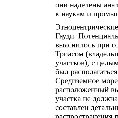
они наделены ана
к наукам и промы
Этноцентрические
Гауди. Потенциаль
выяснилось при со
Триасом (владельц
участков), с целы
был располагаться 
Средиземное море,
располо­женный в
участка не должн
составлен детальн
распространения 