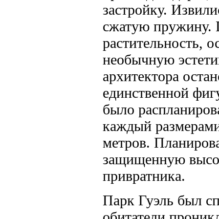
застрой­ку. Извил
сжатую пружину. 
растительность, о
необычную эстетик
архитектора остан
единственной фигу
было распланирова
каждый размерами
метров. Планирова
защищенную высок
при­вратника.
Парк Гуэль был сп
обитатели проник