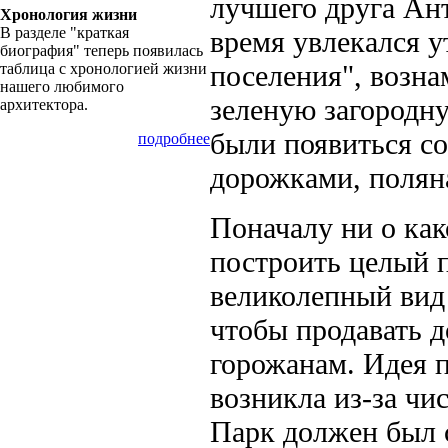
лучшего друга Ан
Хронология жизни
В разделе "краткая
время увлекался 
биография" теперь появилась
поселения", возна
таблица с хронологией жизни
нашего любимого
зеленую загородну
архитектора.
были появиться с
подробнее
дорожками, поляна
Поначалу ни о как
построить целый п
великолепный вид 
чтобы продавать д
горожанам. Идея 
возникла из-за чи
Парк должен был 