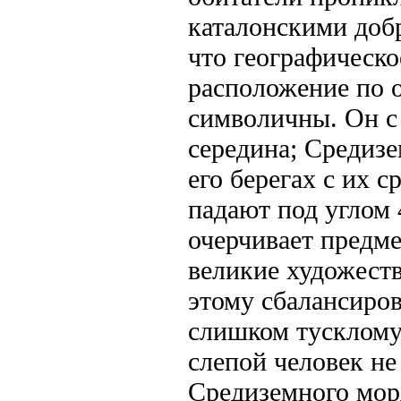
каталонскими добр
что географическо
расположение по 
символичны. Он с
середина; Средизе
его берегах с их
па­дают под углом
очерчивает предм
великие художест
этому сбалансиров
слиш­ком тусклому
слепой человек не
Средиземного моря